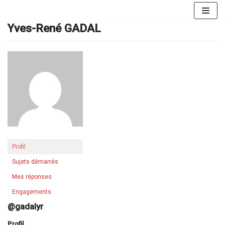
Aller
au
Yves-René GADAL
contenu
Profil
Sujets démarrés
Mes réponses
Engagements
@gadalyr
Profil