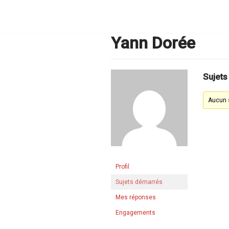
Aller
au
contenu
Yann Dorée
Sujets
Aucun s
Profil
Sujets démarrés
Mes réponses
Engagements