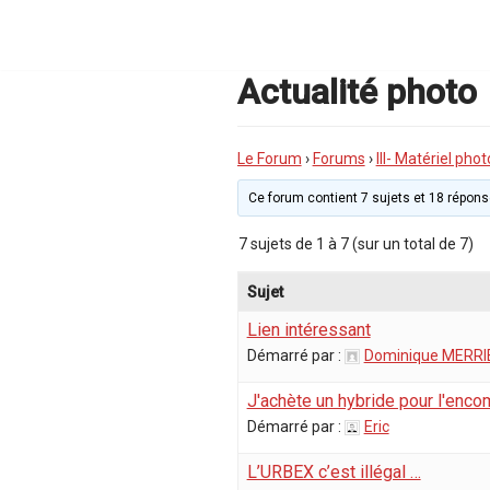
Aller
au
contenu
Actualité photo
Le Forum
›
Forums
›
III- Matériel phot
Ce forum contient 7 sujets et 18 réponse
7 sujets de 1 à 7 (sur un total de 7)
Sujet
Lien intéressant
Démarré par :
Dominique MERRI
J'achète un hybride pour l'enc
Démarré par :
Eric
L’URBEX c’est illégal …