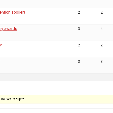
ention spoiler)
2
2
hy awards
3
4
ar
2
2
?
3
3
e nouveaux sujets.