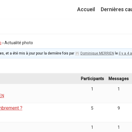
Accueil
Dernières ca
o
›
Actualité photo
s, et a été mis à jour pour la dernière fois par
Dominique MERRIEN
le
il y a 4
Participants
Messages
1
1
EN
ombrement ?
5
9
1
1