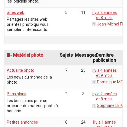
les logiciels photo.
Sites web
5
11
il y a 2 années
et 8 mois
Partagez les sites web
Jean-Michel Flo
orientés photo qui vous
semblent intéressants.
III- Matériel photo
Sujets
Messages
Dernière
publication
Actualité photo
7
25
il y a 4 années
et 9 mois
Les news du monde de la
Dominique MER
photo
Bons plans
2
3
il y a 2 années
et 8 mois
Les bons plans pour se
Stéphane LE ME
procurer du matériel photo à
bon prix
Petites annonces
6
24
il y a 1 année