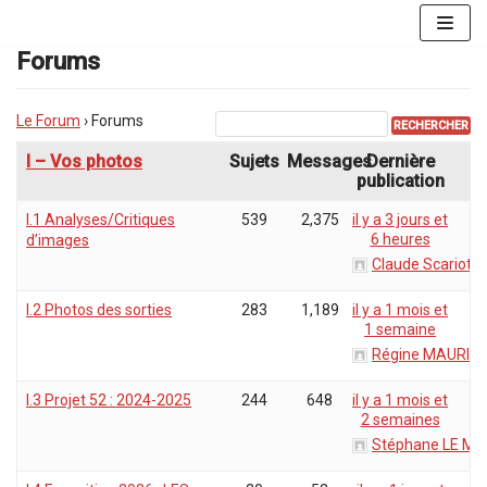
Aller
au
Forums
contenu
Le Forum
›
Forums
I – Vos photos
Sujets
Messages
Dernière
publication
I.1 Analyses/Critiques
539
2,375
il y a 3 jours et
6 heures
d’images
Claude Scariot
I.2 Photos des sorties
283
1,189
il y a 1 mois et
1 semaine
Régine MAURIC
I.3 Projet 52 : 2024-2025
244
648
il y a 1 mois et
2 semaines
Stéphane LE ME