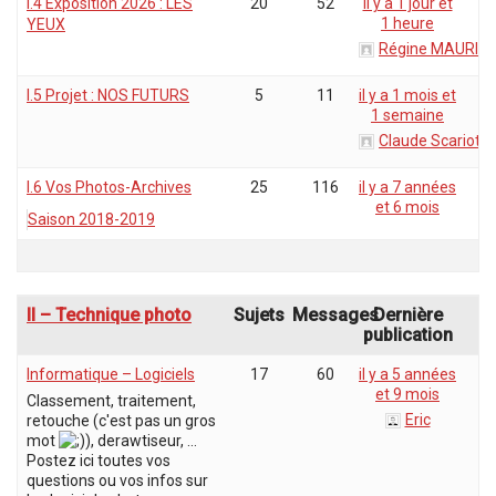
I.4 Exposition 2026 : LES
20
52
il y a 1 jour et
1 heure
YEUX
Régine MAURIC
I.5 Projet : NOS FUTURS
5
11
il y a 1 mois et
1 semaine
Claude Scariot
I.6 Vos Photos-Archives
25
116
il y a 7 années
et 6 mois
Saison 2018-2019
II – Technique photo
Sujets
Messages
Dernière
publication
Informatique – Logiciels
17
60
il y a 5 années
et 9 mois
Classement, traitement,
Eric
retouche (c'est pas un gros
mot
), derawtiseur, ...
Postez ici toutes vos
questions ou vos infos sur