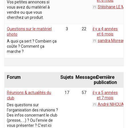
et 6 mois
Vos petites annonces si
Stéphane LE ME
vous avez du matériel à
vendre ou que vous
cherchez un produit.
Questions sur le matériel
3
22
il y a 4 années
et 6 mois
photo
sandra Moreau
A quoi ça sert ? Combien ça
coûte ? Comment ça
marche ?
Forum
Sujets
Messages
Dernière
publication
Réunions & actualités du
17
57
il y a 5 années
et 7 mois
club
André NIHOUAR
Des questions sur
l'organisation des réunions ?
Des infos concernant le club
(presse, ...) ? Ou l'envie de
vous présenter ? C'est ici