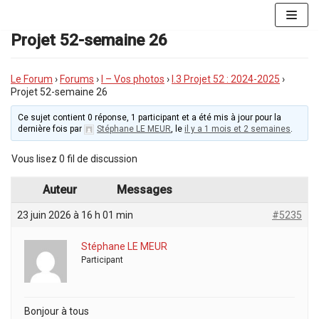
Aller
au
Projet 52-semaine 26
contenu
Le Forum
›
Forums
›
I – Vos photos
›
I.3 Projet 52 : 2024-2025
›
Projet 52-semaine 26
Ce sujet contient 0 réponse, 1 participant et a été mis à jour pour la
dernière fois par
Stéphane LE MEUR
, le
il y a 1 mois et 2 semaines
.
Vous lisez 0 fil de discussion
Auteur
Messages
23 juin 2026 à 16 h 01 min
#5235
Stéphane LE MEUR
Participant
Bonjour à tous