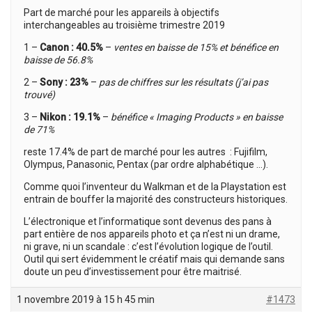
Part de marché pour les appareils à objectifs
interchangeables au troisième trimestre 2019
1 –
Canon : 40.5%
–
ventes en baisse de 15% et bénéfice en
baisse de 56.8%
2 –
Sony : 23%
–
pas de chiffres sur les résultats (j’ai pas
trouvé)
3 –
Nikon : 19.1%
–
bénéfice « Imaging Products » en baisse
de 71%
reste 17.4% de part de marché pour les autres : Fujifilm,
Olympus, Panasonic, Pentax (par ordre alphabétique …).
Comme quoi l’inventeur du Walkman et de la Playstation est
entrain de bouffer la majorité des constructeurs historiques.
L’électronique et l’informatique sont devenus des pans à
part entière de nos appareils photo et ça n’est ni un drame,
ni grave, ni un scandale : c’est l’évolution logique de l’outil.
Outil qui sert évidemment le créatif mais qui demande sans
doute un peu d’investissement pour être maitrisé.
1 novembre 2019 à 15 h 45 min
#1473