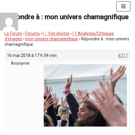
Aller
au
Répondre à : mon univers chamagnifique
contenu
Le Forum
›
Forums
›
I – Vos photos
›
I.1 Analyses/Critiques
d’images
›
mon univers chamagnifique
›
Répondre à : mon univers
chamagnifique
16 mai 2018 à 17 h 34 min
#217
Anonyme