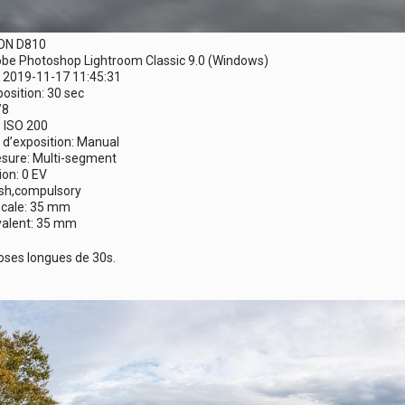
KON D810
dobe Photoshop Lightroom Classic 9.0 (Windows)
 2019-11-17 11:45:31
osition: 30 sec
/8
: ISO 200
’exposition: Manual
sure: Multi-segment
ion: 0 EV
ash,compulsory
ocale: 35 mm
alent: 35 mm
oses longues de 30s.