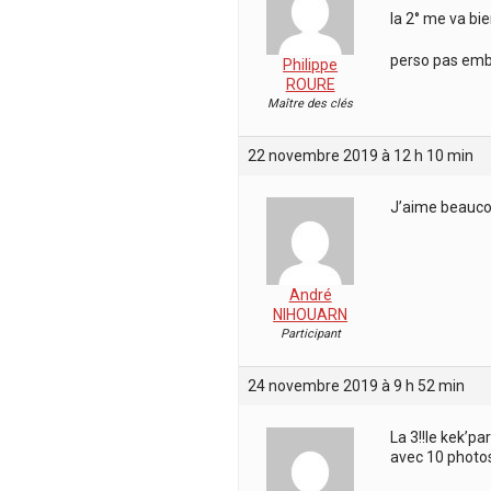
la 2° me va bi
perso pas emba
Philippe
ROURE
Maître des clés
22 novembre 2019 à 12 h 10 min
J’aime beaucou
André
NIHOUARN
Participant
24 novembre 2019 à 9 h 52 min
La 3!!le kek’p
avec 10 photo