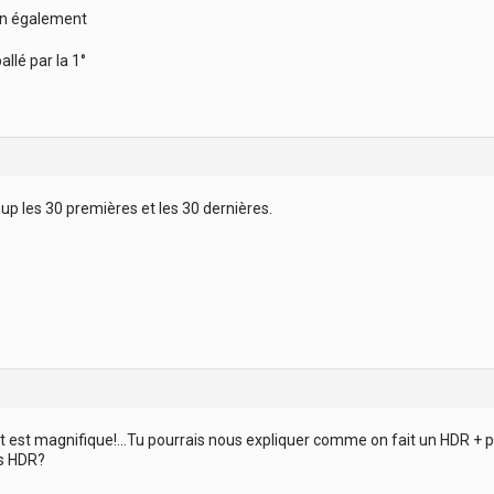
en également
llé par la 1°
p les 30 premières et les 30 dernières.
art est magnifique!…Tu pourrais nous expliquer comme on fait un HDR 
s HDR?