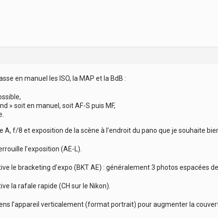
asse en manuel les ISO, la MAP et la BdB :
ossible,
d » soit en manuel, soit AF-S puis MF,
e.
 A, f/8 et exposition de la scène à l’endroit du pano que je souhaite bie
rrouille l’exposition (AE-L).
tive le bracketing d’expo (BKT AE) : généralement 3 photos espacées de 
ive la rafale rapide (CH sur le Nikon).
iens l’appareil verticalement (format portrait) pour augmenter la couvert