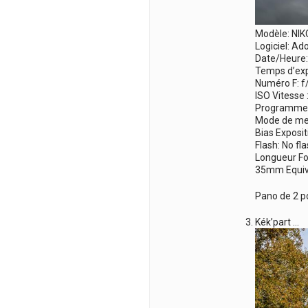
Modèle: NI
Logiciel: A
Date/Heure:
Temps d’exp
Numéro F: f
ISO Vitesse 
Programme d
Mode de me
Bias Exposit
Flash: No fl
Longueur F
35mm Equiv
Pano de 2 p
Kék’part …