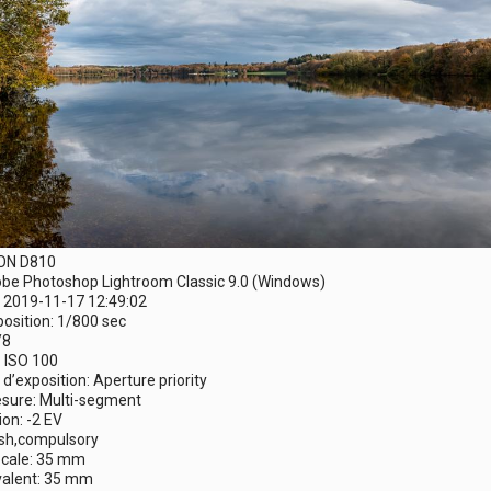
KON D810
dobe Photoshop Lightroom Classic 9.0 (Windows)
 2019-11-17 12:49:02
osition: 1/800 sec
/8
: ISO 100
’exposition: Aperture priority
sure: Multi-segment
ion: -2 EV
ash,compulsory
ocale: 35 mm
alent: 35 mm