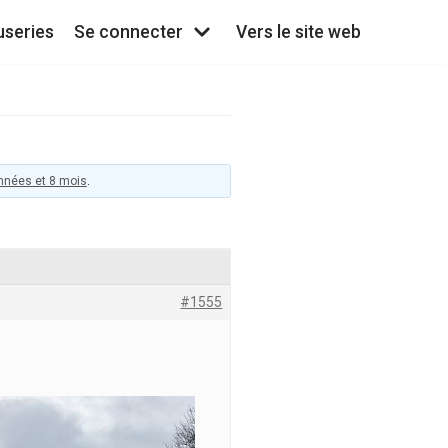
useries
Se connecter
Vers le site web
 années et 8 mois
.
#1555