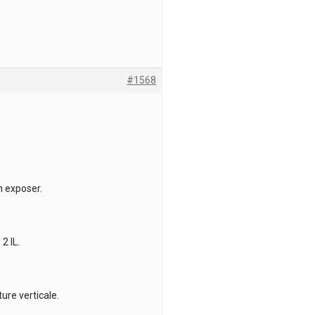
#1568
n exposer.
2 IL.
ure verticale.