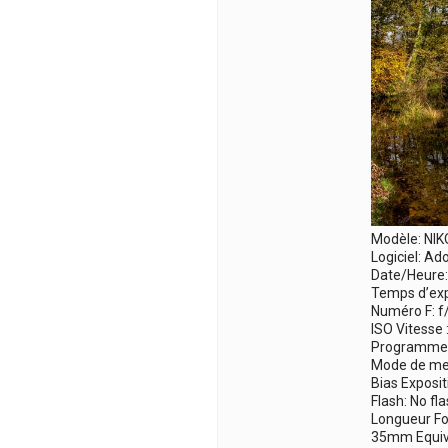
Modèle: NI
Logiciel: A
Date/Heure:
Temps d’exp
Numéro F: f
ISO Vitesse 
Programme d
Mode de me
Bias Exposit
Flash: No fl
Longueur F
35mm Equiv