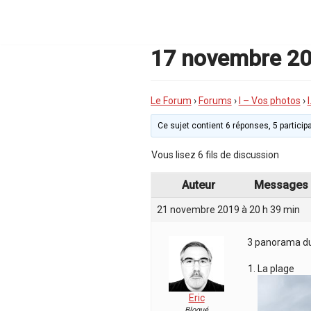
Aller
au
contenu
17 novembre 201
Le Forum
›
Forums
›
I – Vos photos
›
Ce sujet contient 6 réponses, 5 participa
Vous lisez 6 fils de discussion
Auteur
Messages
21 novembre 2019 à 20 h 39 min
3 panorama du 
La plage
Eric
Bloqué