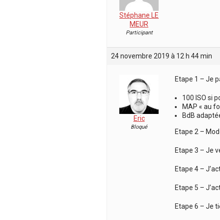
Stéphane LE
MEUR
Participant
24 novembre 2019 à 12 h 44 min
Etape 1 – Je p
100 ISO si p
MAP « au fon
BdB adapté
Eric
Bloqué
Etape 2 – Mode
Etape 3 – Je ve
Etape 4 – J’ac
Etape 5 – J’act
Etape 6 – Je t