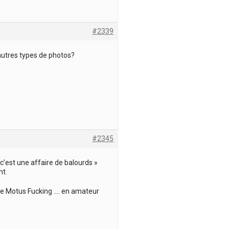
#2339
’autres types de photos?
#2345
c’est une affaire de balourds »
nt.
 de Motus Fucking …. en amateur