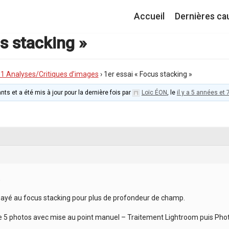
Accueil
Dernières ca
s stacking »
I.1 Analyses/Critiques d’images
›
1er essai « Focus stacking »
nts et a été mis à jour pour la dernière fois par
Loïc ÉON
, le
il y a 5 années et
,
ayé au focus stacking pour plus de profondeur de champ.
 5 photos avec mise au point manuel – Traitement Lightroom puis Pho