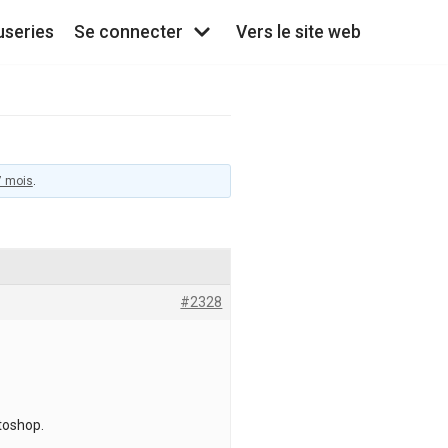
useries
Se connecter
Vers le site web
 7 mois
.
#2328
toshop.