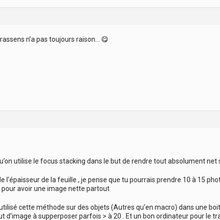
assens n’a pas toujours raison… 😋
’on utilise le focus stacking dans le but de rendre tout absolument net s
l’épaisseur de la feuille , je pense que tu pourrais prendre 10 à 15 phot
 pour avoir une image nette partout
 utilisé cette méthode sur des objets (Autres qu’en macro) dans une boite
aut d’image à supperposer parfois > à 20 . Et un bon ordinateur pour le t