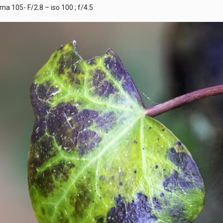
gma 105- F/2.8 – iso 100 ; f/4.5