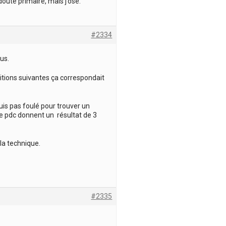
doute primaire, mais j’ose.
#2334
us.
nditions suivantes ça correspondait
suis pas foulé pour trouver un
de pdc donnent un résultat de 3
la technique.
#2335