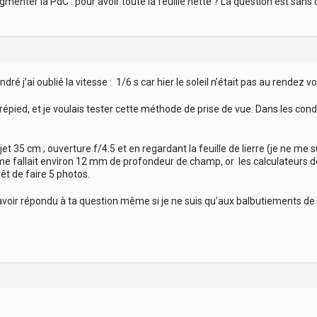
menter la PdC : pour avoir toute la feuille nette ? La question est sans 
ré j’ai oublié la vitesse : 1/6 s car hier le soleil n’était pas au rendez vo
e trépied, et je voulais tester cette méthode de prise de vue. Dans les co
et 35 cm ; ouverture f/4.5 et en regardant la feuille de lierre (je ne me 
l me fallait environ 12 mm de profondeur de champ, or les calculateurs 
êt de faire 5 photos.
 avoir répondu à ta question même si je ne suis qu’aux balbutiements de 