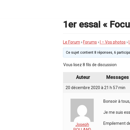
Aller
au
contenu
1er essai « Focu
Le Forum
›
Forums
›
I – Vos photos
›
Ce sujet contient 8 réponses, 6 participa
Vous lisez 8 fils de discussion
Auteur
Messages
20 décembre 2020 à 21 h 57 min
Bonsoir à tous
Je me suis ess
Empilement de
Joseph
ROLLAND