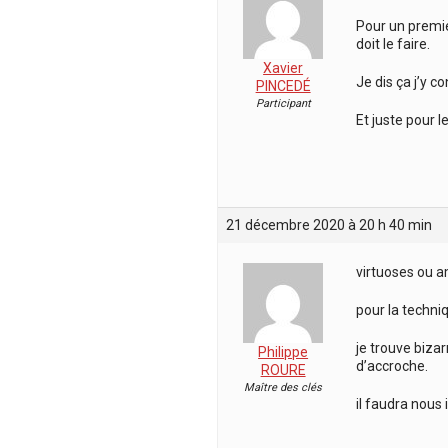
Pour un premier
doit le faire.
Xavier
Je dis ça j’y c
PINCEDÉ
Participant
Et juste pour l
21 décembre 2020 à 20 h 40 min
virtuoses ou a
pour la techniq
je trouve bizar
Philippe
d’accroche.
ROURE
Maître des clés
il faudra nous i