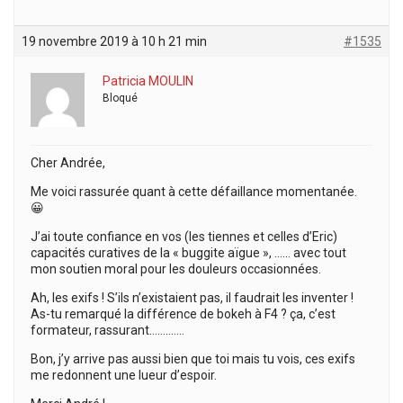
19 novembre 2019 à 10 h 21 min
#1535
Patricia MOULIN
Bloqué
Cher Andrée,
Me voici rassurée quant à cette défaillance momentanée.
😀
J’ai toute confiance en vos (les tiennes et celles d’Eric)
capacités curatives de la « buggite aïgue », …… avec tout
mon soutien moral pour les douleurs occasionnées.
Ah, les exifs ! S’ils n’existaient pas, il faudrait les inventer !
As-tu remarqué la différence de bokeh à F4 ? ça, c’est
formateur, rassurant………….
Bon, j’y arrive pas aussi bien que toi mais tu vois, ces exifs
me redonnent une lueur d’espoir.