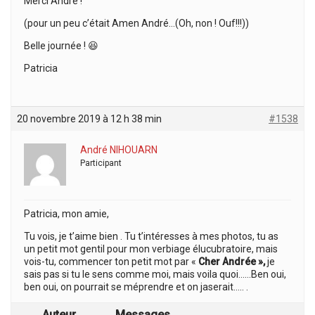
Merci André !
(pour un peu c’était Amen André…(Oh, non ! Ouf!!!))
Belle journée ! 😆
Patricia
20 novembre 2019 à 12 h 38 min
#1538
André NIHOUARN
Participant
Patricia, mon amie,
Tu vois, je t’aime bien . Tu t’intéresses à mes photos, tu as
un petit mot gentil pour mon verbiage élucubratoire, mais
vois-tu, commencer ton petit mot par «
Cher Andrée »,
je
sais pas si tu le sens comme moi, mais voila quoi……Ben oui,
ben oui, on pourrait se méprendre et on jaserait….. .
Auteur
Messages