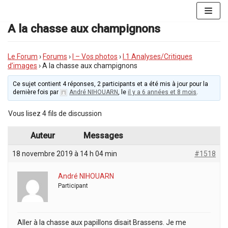
Aller
au
A la chasse aux champignons
contenu
Le Forum
›
Forums
›
I – Vos photos
›
I.1 Analyses/Critiques
d’images
›
A la chasse aux champignons
Ce sujet contient 4 réponses, 2 participants et a été mis à jour pour la
dernière fois par
André NIHOUARN
, le
il y a 6 années et 8 mois
.
Vous lisez 4 fils de discussion
Auteur
Messages
18 novembre 2019 à 14 h 04 min
#1518
André NIHOUARN
Participant
Aller à la chasse aux papillons disait Brassens. Je me