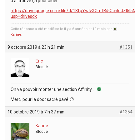
J’ai trouvé ça pour aider :
https://drive.google.com/file/d/18fgYvJvXGmfBi5CchIoJZI5l5M
usp=drivesdk
Cette réponse a été modifiée le il y a 6 années et 10 mois par
Karine
.
9 octobre 2019 à 23 h 21 min
#1351
Eric
Bloqué
On va pouvoir monter une section Affinity …
Merci pour la doc : sacré pavé 😯
10 octobre 2019 à 7 h 37 min
#1354
Karine
Bloqué