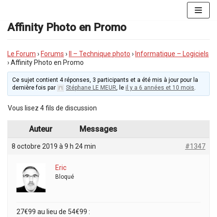
Aller
au
Affinity Photo en Promo
contenu
Le Forum
›
Forums
›
II – Technique photo
›
Informatique – Logiciels
›
Affinity Photo en Promo
Ce sujet contient 4 réponses, 3 participants et a été mis à jour pour la
dernière fois par
Stéphane LE MEUR
, le
il y a 6 années et 10 mois
.
Vous lisez 4 fils de discussion
Auteur
Messages
8 octobre 2019 à 9 h 24 min
#1347
Eric
Bloqué
27€99 au lieu de 54€99 :