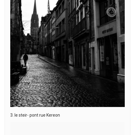
3. le steir- pont rue Kereon