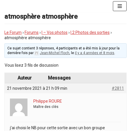
Aller
au
atmosphère atmosphère
contenu
Le Forum
›
Forums
›
I – Vos photos
›
I.2 Photos des sorties
›
atmosphère atmosphère
Ce sujet contient 3 réponses, 4 participants et a été mis à jour pour la
dernière fois par
Jean-Michel Floch
, le
il y a 4 années et 8 mois
.
Vous lisez 3 fils de discussion
Auteur
Messages
21 novembre 2021 à 21 h 09 min
#2811
Philippe ROURE
Maître des clés
j’ai choisi le NB pour cette sortie avec un bon groupe