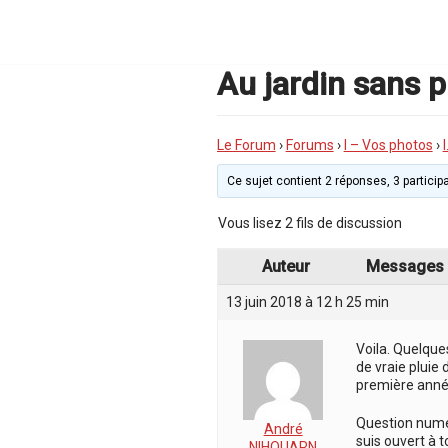
Aller
au
contenu
Au jardin sans p
Le Forum
›
Forums
›
I – Vos photos
›
Ce sujet contient 2 réponses, 3 participa
Vous lisez 2 fils de discussion
Auteur
Messages
13 juin 2018 à 12 h 25 min
Voila. Quelque
de vraie pluie 
première année
Question numéro
André
suis ouvert à 
NIHOUARN