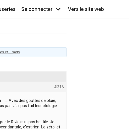
useries
Se connecter
Vers le site web
ées et 1 mois
.
#316
 ……. Avec des gouttes de pluie,
is pas. J’ai pas fait Insectologie
rer le 0. Je suis pas hostile. Je
endantale, c’est rien. Le zéro, et