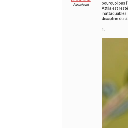
pourquoi pas l’
Participant
Attila est rest
inattaquables. 
discipline du 
1.