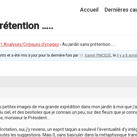
Accueil
Dernières ca
rétention …..
I.1 Analyses/Critiques d’images
›
Au jardin sans prétention …..
nts et a été mis à jour pour la dernière fois par
Xavier PINCEDÉ
, le
il y a 8 ann
s petites images de ma grande expédition dans mon jardin à moi que j’ai
du ciel, et des bestioles que je connais un peu, sur des fleurs que je conna
, monsieur le Président…. .
tation, oui, j’y reviens, un esprit taquin a soulevé l’éventualité d’y intég
toutes les suggestions. Mais 0, sans basculer dans la métaphysique transc