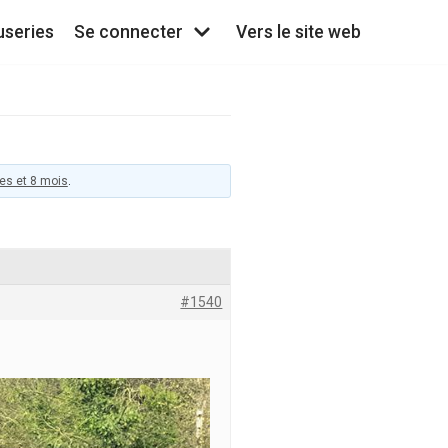
useries
Se connecter
Vers le site web
ées et 8 mois
.
#1540