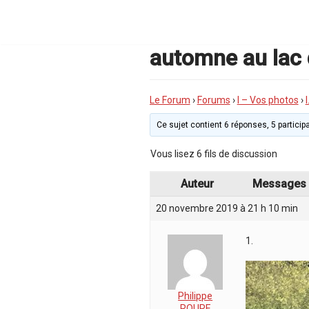
Aller
au
contenu
automne au lac
Le Forum
›
Forums
›
I – Vos photos
›
Ce sujet contient 6 réponses, 5 participa
Vous lisez 6 fils de discussion
Auteur
Messages
20 novembre 2019 à 21 h 10 min
1.
Philippe
ROURE