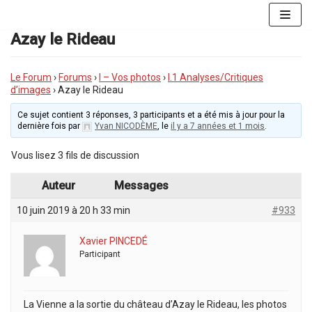
Aller
au
Azay le Rideau
contenu
Le Forum
›
Forums
›
I – Vos photos
›
I.1 Analyses/Critiques
d’images
›
Azay le Rideau
Ce sujet contient 3 réponses, 3 participants et a été mis à jour pour la
dernière fois par
Yvan NICODÈME
, le
il y a 7 années et 1 mois
.
Vous lisez 3 fils de discussion
Auteur
Messages
10 juin 2019 à 20 h 33 min
#933
Xavier PINCEDÉ
Participant
La Vienne a la sortie du château d’Azay le Rideau, les photos