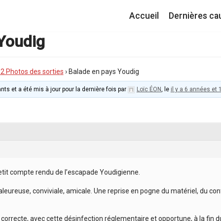
Accueil
Dernières ca
Youdig
I.2 Photos des sorties
›
Balade en pays Youdig
nts et a été mis à jour pour la dernière fois par
Loïc ÉON
, le
il y a 6 années et
etit compte rendu de l’escapade Youdigienne.
leureuse, conviviale, amicale. Une reprise en pogne du matériel, du cont
correcte, avec cette désinfection réglementaire et opportune, à la fin 