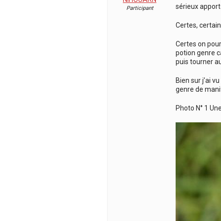
sérieux apporté
Participant
Certes, certai
Certes on pour
potion genre c
puis tourner a
Bien sur j’ai 
genre de manif
Photo N° 1 Une 