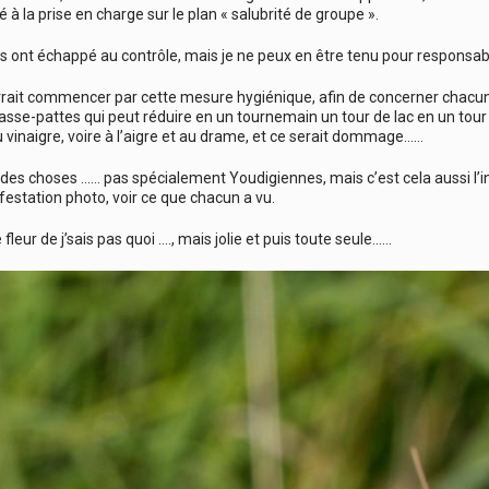
 à la prise en charge sur le plan « salubrité de groupe ».
ns ont échappé au contrôle, mais je ne peux en être tenu pour responsab
rait commencer par cette mesure hygiénique, afin de concerner chacun,
asse-pattes qui peut réduire en un tournemain un tour de lac en un tou
u vinaigre, voire à l’aigre et au drame, et ce serait dommage……
vu des choses …… pas spécialement Youdigiennes, mais c’est cela aussi l’
estation photo, voir ce que chacun a vu.
fleur de j’sais pas quoi …., mais jolie et puis toute seule……