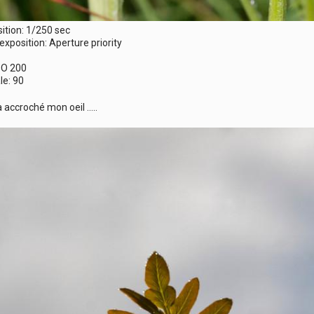
ition: 1/250 sec
position: Aperture priority
1
ISO 200
le: 90
a accroché mon oeil …..