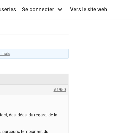
useries
Se connecter
Vers le site web
 1 mois
.
#1950
act, des idées, du regard, de la
du parcours, témoignant du