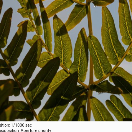
ition: 1/1000 sec
position: Aperture priority