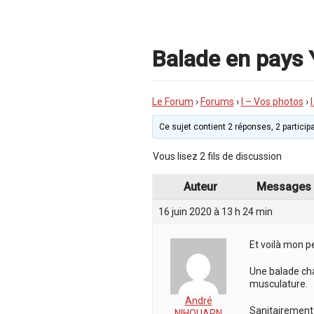
Aller
au
contenu
Balade en pays 
Le Forum
›
Forums
›
I – Vos photos
›
Ce sujet contient 2 réponses, 2 participa
Vous lisez 2 fils de discussion
Auteur
Messages
16 juin 2020 à 13 h 24 min
Et voilà mon p
Une balade cha
musculature.
André
Sanitairement 
NIHOUARN