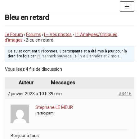
Aller
au
Bleu en retard
contenu
Le Forum
›
Forums
›
I – Vos photos
›
I.1 Analyses/Critiques
d’images
›
Bleu en retard
Ce sujet contient 5 réponses, 3 participants et a été mis à jour pour la
dernière fois par
Yannick Sauvage
, le
il y a 3 années et 7 mois
.
Vous lisez 4 fils de discussion
Auteur
Messages
7 janvier 2023 à 10 h 39 min
#3416
Stéphane LE MEUR
Participant
Bonjour à tous