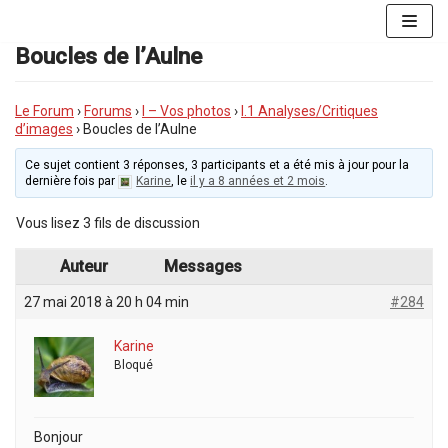
Aller
au
Boucles de l’Aulne
contenu
Le Forum
›
Forums
›
I – Vos photos
›
I.1 Analyses/Critiques
d’images
›
Boucles de l’Aulne
Ce sujet contient 3 réponses, 3 participants et a été mis à jour pour la
dernière fois par
Karine
, le
il y a 8 années et 2 mois
.
Vous lisez 3 fils de discussion
Auteur
Messages
27 mai 2018 à 20 h 04 min
#284
Karine
Bloqué
Bonjour