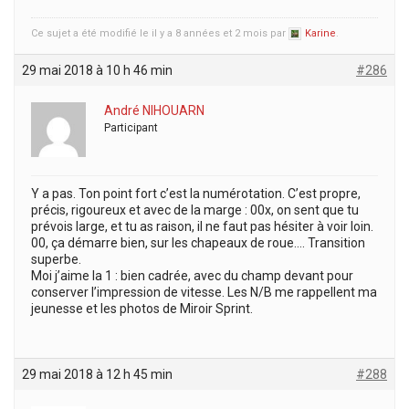
Ce sujet a été modifié le il y a 8 années et 2 mois par
Karine
.
29 mai 2018 à 10 h 46 min
#286
André NIHOUARN
Participant
Y a pas. Ton point fort c’est la numérotation. C’est propre,
précis, rigoureux et avec de la marge : 00x, on sent que tu
prévois large, et tu as raison, il ne faut pas hésiter à voir loin.
00, ça démarre bien, sur les chapeaux de roue…. Transition
superbe.
Moi j’aime la 1 : bien cadrée, avec du champ devant pour
conserver l’impression de vitesse. Les N/B me rappellent ma
jeunesse et les photos de Miroir Sprint.
29 mai 2018 à 12 h 45 min
#288