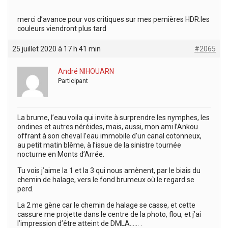
merci d’avance pour vos critiques sur mes pemières HDR.les
couleurs viendront plus tard
25 juillet 2020 à 17 h 41 min
#2065
André NIHOUARN
Participant
La brume, l’eau voila qui invite à surprendre les nymphes, les
ondines et autres néréides, mais, aussi, mon ami l’Ankou
offrant à son cheval l’eau immobile d’un canal cotonneux,
au petit matin blême, à l’issue de la sinistre tournée
nocturne en Monts d’Arrée.
Tu vois j’aime la 1 et la 3 qui nous amènent, par le biais du
chemin de halage, vers le fond brumeux où le regard se
perd.
La 2 me gène car le chemin de halage se casse, et cette
cassure me projette dans le centre de la photo, flou, et j’ai
l’impression d’être atteint de DMLA…… .