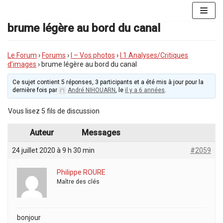
Aller
au
brume légère au bord du canal
contenu
Le Forum
›
Forums
›
I – Vos photos
›
I.1 Analyses/Critiques
d’images
›
brume légère au bord du canal
Ce sujet contient 5 réponses, 3 participants et a été mis à jour pour la
dernière fois par
André NIHOUARN
, le
il y a 6 années
.
Vous lisez 5 fils de discussion
Auteur
Messages
24 juillet 2020 à 9 h 30 min
#2059
Philippe ROURE
Maître des clés
bonjour