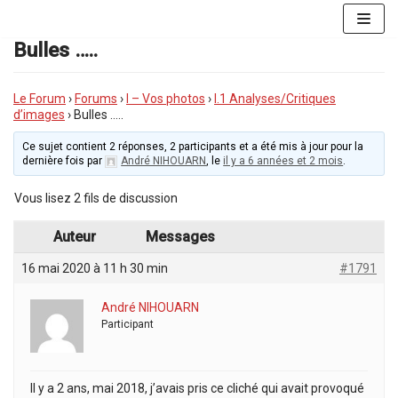
Aller
au
Bulles …..
contenu
Le Forum
›
Forums
›
I – Vos photos
›
I.1 Analyses/Critiques
d’images
›
Bulles …..
Ce sujet contient 2 réponses, 2 participants et a été mis à jour pour la
dernière fois par
André NIHOUARN
, le
il y a 6 années et 2 mois
.
Vous lisez 2 fils de discussion
Auteur
Messages
16 mai 2020 à 11 h 30 min
#1791
André NIHOUARN
Participant
Il y a 2 ans, mai 2018, j’avais pris ce cliché qui avait provoqué