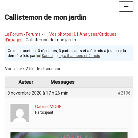
Aller
au
Callistemon de mon jardin
contenu
Le Forum
›
Forums
›
I – Vos photos
›
I.1 Analyses/Critiques
d’images
›
Callistemon de mon jardin
Ce sujet contient 3 réponses, 3 participants et a été mis à jour pour la
dernière fois par
Karine
, le
il y a 5 années et 9 mois
.
Vous lisez 2 fils de discussion
Auteur
Messages
8 novembre 2020 à 17 h 26 min
#2196
Gabriel MOREL
Participant