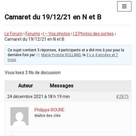
Aller
au
Camaret du 19/12/21 en N et B
contenu
Le Forum
›
Forums
›
I – Vos photos
›
I.2 Photos des sorties
›
Camaret du 19/12/21 en N et B
Ce sujet contient 3 réponses, 4 participants et a été mis à jour pour la
dernière fois par
Marie-Yvonne ROLLAND
, le
il y a 4 années et 7
mois
.
Vous lisez 3 fils de discussion
Auteur
Messages
24 décembre 2021 à 18 h 19 min
#2875
Philippe ROURE
Maître des clés