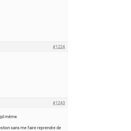
#1224
#1243
s qd même.
estion sans me faire reprendre de