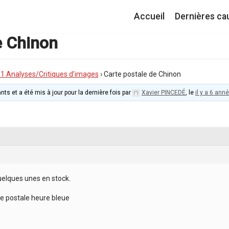
Accueil
Dernières ca
e Chinon
I.1 Analyses/Critiques d’images
›
Carte postale de Chinon
nts et a été mis à jour pour la dernière fois par
Xavier PINCEDÉ
, le
il y a 6 ann
quelques unes en stock.
e postale heure bleue