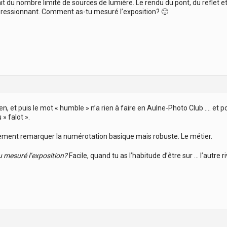
t du nombre limité de sources de lumière. Le rendu du pont, du reflet et d
pressionnant. Comment as-tu mesuré l’exposition? 🙂
en, et puis le mot « humble » n’a rien à faire en Aulne-Photo Club …. et
 » falot ».
ement remarquer la numérotation basique mais robuste. Le métier.
 mesuré l’exposition?
Facile, quand tu as l’habitude d’être sur … l’autre ri