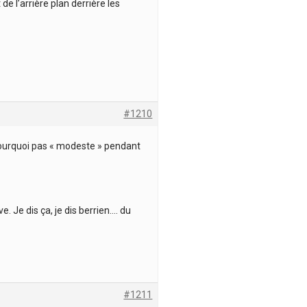
e l’arrière plan derrière les
#1210
 pourquoi pas « modeste » pendant
ve. Je dis ça, je dis berrien…. du
#1211