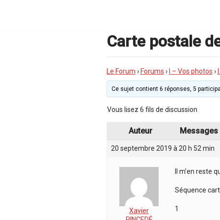
Aller
au
contenu
Carte postale d
Le Forum
›
Forums
›
I – Vos photos
›
Ce sujet contient 6 réponses, 5 participa
Vous lisez 6 fils de discussion
Auteur
Messages
20 septembre 2019 à 20 h 52 min
Il m’en reste 
Séquence cart
1
Xavier
PINCEDÉ