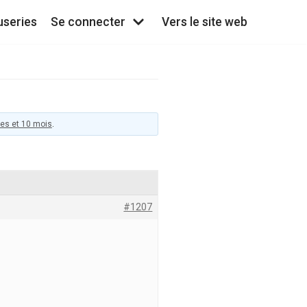
useries
Se connecter
Vers le site web
ées et 10 mois
.
#1207