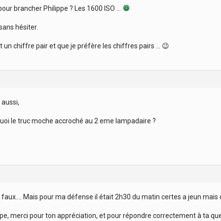
 pour brancher Philippe ? Les 1600 ISO …
sans hésiter.
 un chiffre pair et que je préfère les chiffres pairs … 😉
 aussi,
t quoi le truc moche accroché au 2 eme lampadaire ?
s faux…. Mais pour ma défense il était 2h30 du matin certes a jeun mai
ppe, merci pour ton appréciation, et pour répondre correctement à ta qu