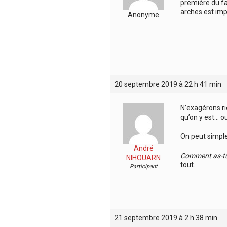
première du fai
arches est im
Anonyme
20 septembre 2019 à 22 h 41 min
N’exagérons ri
qu’on y est… ou
On peut simpl
André
Comment as-tu
NIHOUARN
tout.
Participant
21 septembre 2019 à 2 h 38 min