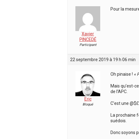
Pour la mesur
Xavier
PINCEDÉ
Participant
22 septembre 2019 à 19 h 06 min
Oh pinaise !
« 
Mais qu’est-ce 
de l’APC.
Eric
C’est une @$£
Bloqué
La prochaine fo
suédois.
Donc soyons pr