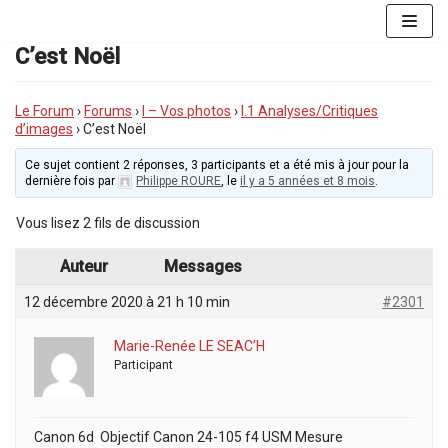
Aller
au
C’est Noël
contenu
Le Forum
›
Forums
›
I – Vos photos
›
I.1 Analyses/Critiques
d’images
›
C’est Noël
Ce sujet contient 2 réponses, 3 participants et a été mis à jour pour la
dernière fois par
Philippe ROURE
, le
il y a 5 années et 8 mois
.
Vous lisez 2 fils de discussion
Auteur
Messages
12 décembre 2020 à 21 h 10 min
#2301
Marie-Renée LE SEAC’H
Participant
Canon 6d Objectif Canon 24-105 f4 USM Mesure