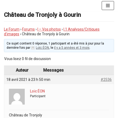
Aller
au
Château de Tronjoly à Gourin
contenu
Le Forum
›
Forums
›
I – Vos photos
›
I.1 Analyses/Critiques
d’images
›
Château de Tronjoly à Gourin
Ce sujet contient 0 réponse, 1 participant et a été mis à jour pour la
dernière fois par
Loïc ÉON
, le
il y a 5 années et 3 mois
.
Vous lisez 0 fil de discussion
Auteur
Messages
18 avril 2021 à 23 h 50 min
#2536
Loïc ÉON
Participant
Château de Tronjoly