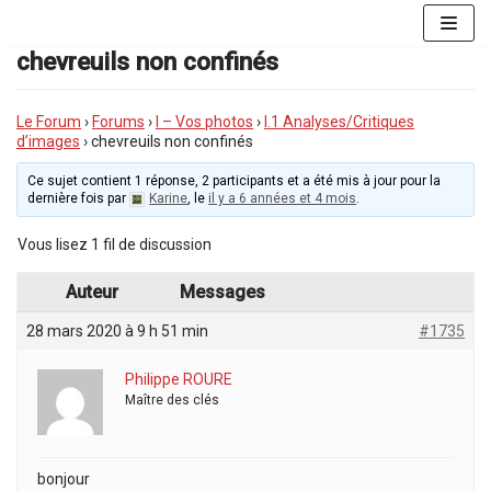
Aller
au
chevreuils non confinés
contenu
Le Forum
›
Forums
›
I – Vos photos
›
I.1 Analyses/Critiques
d’images
›
chevreuils non confinés
Ce sujet contient 1 réponse, 2 participants et a été mis à jour pour la
dernière fois par
Karine
, le
il y a 6 années et 4 mois
.
Vous lisez 1 fil de discussion
Auteur
Messages
28 mars 2020 à 9 h 51 min
#1735
Philippe ROURE
Maître des clés
bonjour