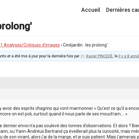
Accueil
Dernières ca
prolong'
I.1 Analyses/Critiques d’images
›
Cinéjardin : les prolong'
nts et a été mis à jour pour la dernière fois par
Xavier PINCEDÉ
, le
il y a 8 ann
a y avoir des esprits chagrins qui vont marmonner « Qu’est ce qu’il a enc
encore on est poli, surtout quand il nous parle de ses mouch’am…. « .
le dernier envoi n’a pas soulevé des tonnes d’observations. Et alors ? Bie
nn, ou Yann-Andréus Bertrand ça éveillerait plus la curiosité, mais m
 de son vivant, alors j’ai de la marge, et je suis patient. Mais j’aimerais