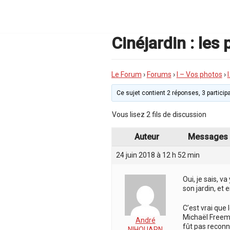
Aller
au
contenu
Cinéjardin : les 
Le Forum
›
Forums
›
I – Vos photos
›
Ce sujet contient 2 réponses, 3 participa
Vous lisez 2 fils de discussion
Auteur
Messages
24 juin 2018 à 12 h 52 min
Oui, je sais, v
son jardin, et 
C’est vrai que 
Michaël Freema
André
fût pas reconnu
NIHOUARN