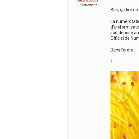
Participant
Bon, ça tire un
La numérotation
d’uniformisati
soit déposé au
Officiel de Num
Dans l’ordre :
1