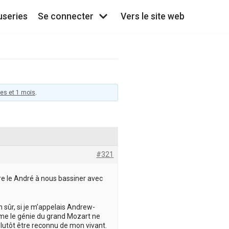
useries
Se connecter
Vers le site web
ées et 1 mois
.
#321
ore le André à nous bassiner avec
n sûr, si je m’appelais Andrew-
ême le génie du grand Mozart ne
 plutôt être reconnu de mon vivant.