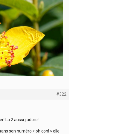
#322
r! La 2 aussi j’adore!
, sans son numéro « oh con! » elle