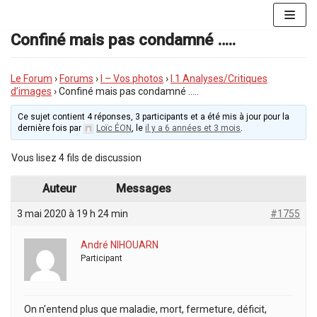
Aller
au
Confiné mais pas condamné …..
contenu
Le Forum
›
Forums
›
I – Vos photos
›
I.1 Analyses/Critiques
d’images
›
Confiné mais pas condamné …..
Ce sujet contient 4 réponses, 3 participants et a été mis à jour pour la
dernière fois par
Loïc ÉON
, le
il y a 6 années et 3 mois
.
Vous lisez 4 fils de discussion
Auteur
Messages
3 mai 2020 à 19 h 24 min
#1755
André NIHOUARN
Participant
On n’entend plus que maladie, mort, fermeture, déficit,