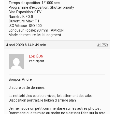
Temps d’exposition: 1/1000 sec
Programme d’exposition: Shutter priority
Bias Exposition: 0 EV
Numéro F: F 2.8
Ouverture Max.: F 1
ISO Vitesse : ISO 400
Longueur Focale: 90 mm TAMRON
Mode de mesure: Multi-segment
4 mai 2020 à 14 h 49 min
#1759
Loïc ÉON
Participant
Bonjour André,
J’adore cette dernière.
La netteté , les couleurs vives, le battement des ailes,
Disposition portrait, le bokeh d’arrière plan.
Je me risque un petit commentaire sur les autres photos :
Dommage que ta mise au moint ne s’est pas faite sur la tête