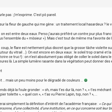
urle pas : j’m’exprime. C’est pô pareil.
 sur la fleur de gauche qui me gène : un traitement local hasardeux ? le 
 on est entre deux eaux. Perso j’aurais préféré un contre jour plus franc
us l’ensemble du « môsieur »). Mais c’est tout de même ma favorite de la
 coup, le flare est nettement plus discret que la grosse tâche violette sur
tour du vitrail …). On est encore en deux eaux : le soleil trop cramé et l
crire ce truc !) : on n’est absolument pas obligé de coller le soleil dans
eures là. La simple lumière rasante dans la végétation peut donner des
êt
êt … mais un peu moins pour le dégradé de couleurs …
tends déjà la foule gronder : « oh, mais t’es dur là, non ? », « t’es méchan
ier toilette », « quel con », « t’as vu Pierre Lapin, top, non ? », …
erai simplement la définition d’intérêt de l’académie française :
« Ce qui
personne, d’une collectivité, d’une institution, en ce qui concerne soit leur b