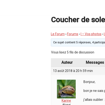
Aller
au
contenu
Coucher de sole
Le Forum
›
Forums
›
I – Vos photos
›
Ce sujet contient 5 réponses, 4 participa
Vous lisez 5 fils de discussion
Auteur
Messages
13 août 2018 à 20 h 59 min
Bonjour,
bon je ne sais
j’allais oublier 
Karine
Bloqué