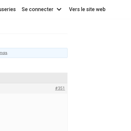
useries
Se connecter
Vers le site web
 mois
.
#351