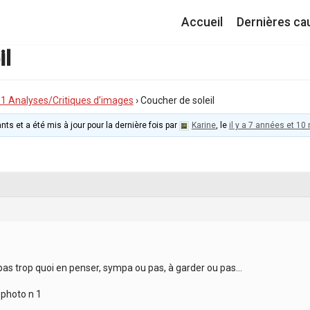
Accueil
Dernières ca
il
I.1 Analyses/Critiques d’images
›
Coucher de soleil
nts et a été mis à jour pour la dernière fois par
Karine
, le
il y a 7 années et 10
 pas trop quoi en penser, sympa ou pas, à garder ou pas…
: photo n 1