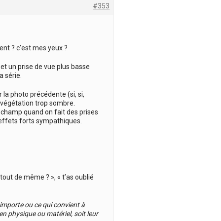
#353
vent ? c’est mes yeux ?
 et un prise de vue plus basse
 série.
 la photo précédente (si, si,
a végétation trop sombre.
 le champ quand on fait des prises
 effets forts sympathiques.
t tout de même ? », « t’as oublié
 importe ou ce qui convient à
ien physique ou matériel, soit leur