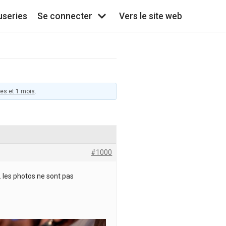
useries
Se connecter
Vers le site web
ées et 1 mois
.
#1000
 les photos ne sont pas