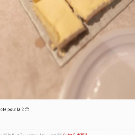
ote pour la 2 🙂
ifié le il y a 7 années et 1 mois par
Xavier PINCEDÉ
.