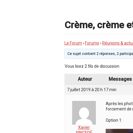
Aller
au
contenu
Crème, crème e
Le Forum
›
Forums
›
Réunions & actua
Ce sujet contient 2 réponses, 2 participa
Vous lisez 2 fils de discussion
Auteur
Messages
7 juillet 2019 à 20 h 17 min
Après les phot
forcement de me
Option 1:
Xavier
PINCEDÉ