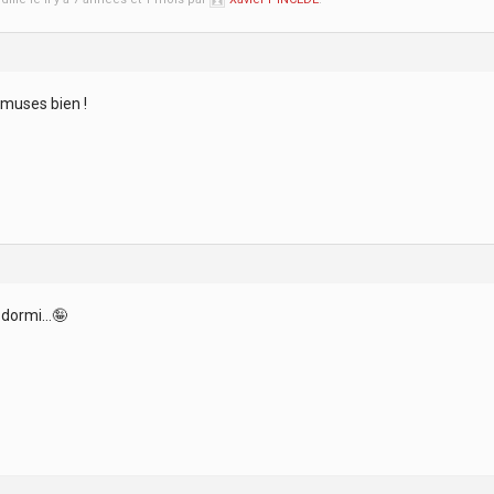
amuses bien !
 dormi…🤪