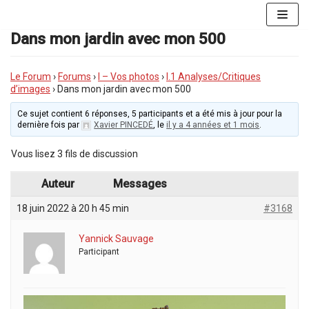
Aller
au
Dans mon jardin avec mon 500
contenu
Le Forum
›
Forums
›
I – Vos photos
›
I.1 Analyses/Critiques
d’images
›
Dans mon jardin avec mon 500
Ce sujet contient 6 réponses, 5 participants et a été mis à jour pour la
dernière fois par
Xavier PINCEDÉ
, le
il y a 4 années et 1 mois
.
Vous lisez 3 fils de discussion
Auteur
Messages
18 juin 2022 à 20 h 45 min
#3168
Yannick Sauvage
Participant