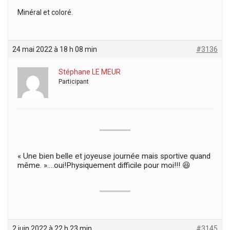
Minéral et coloré.
24 mai 2022 à 18 h 08 min
#3136
Stéphane LE MEUR
Participant
« Une bien belle et joyeuse journée mais sportive quand
même. »….oui!Physiquement difficile pour moi!!! 😆
2 juin 2022 à 22 h 23 min
#3145