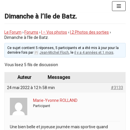
Aller
au
Dimanche à l’Ile de Batz.
contenu
Le Forum
›
Forums
›
I – Vos photos
›
I.2 Photos des sorties
›
Dimanche à l’Ile de Batz.
Ce sujet contient 5 réponses, 5 participants et a été mis à jour pour la
dernière fois par
Jean-Michel Floch
, le
il y a 4 années et 1 mois
.
Vous lisez 5 fils de discussion
Auteur
Messages
24 mai 2022 à 12 h 58 min
#3133
Marie-Yvonne ROLLAND
Participant
Une bien belle et joyeuse journée mais sportive quand