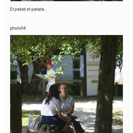
Et patati et patata…
photo04