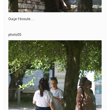
Oui,je t’écoute…..
photo05