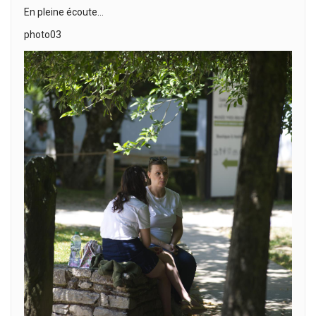
En pleine écoute…
photo03