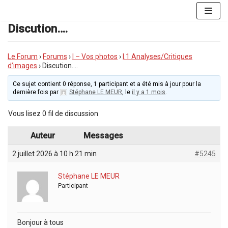
Aller
au
Discution….
contenu
Le Forum
›
Forums
›
I – Vos photos
›
I.1 Analyses/Critiques
d’images
›
Discution….
Ce sujet contient 0 réponse, 1 participant et a été mis à jour pour la
dernière fois par
Stéphane LE MEUR
, le
il y a 1 mois
.
Vous lisez 0 fil de discussion
Auteur
Messages
2 juillet 2026 à 10 h 21 min
#5245
Stéphane LE MEUR
Participant
Bonjour à tous