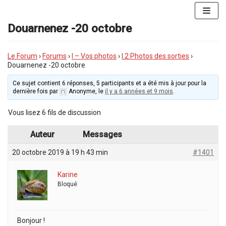
Aller
au
Douarnenez -20 octobre
contenu
Le Forum
›
Forums
›
I – Vos photos
›
I.2 Photos des sorties
›
Douarnenez -20 octobre
Ce sujet contient 6 réponses, 5 participants et a été mis à jour pour la
dernière fois par
Anonyme
, le
il y a 6 années et 9 mois
.
Vous lisez 6 fils de discussion
Auteur
Messages
20 octobre 2019 à 19 h 43 min
#1401
Karine
Bloqué
Bonjour !