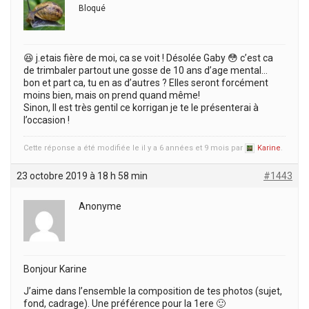
Bloqué
😆 j.etais fière de moi, ca se voit ! Désolée Gaby 😳 c’est ca
de trimbaler partout une gosse de 10 ans d’age mental…
bon et part ca, tu en as d’autres ? Elles seront forcément
moins bien, mais on prend quand même!
Sinon, Il est très gentil ce korrigan je te le présenterai à
l’occasion !
Cette réponse a été modifiée le il y a 6 années et 9 mois par
Karine
.
23 octobre 2019 à 18 h 58 min
#1443
Anonyme
Bonjour Karine
J’aime dans l’ensemble la composition de tes photos (sujet,
fond, cadrage). Une préférence pour la 1ere 🙂