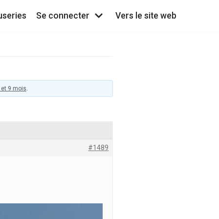
useries
Se connecter
Vers le site web
 et 9 mois
.
#1489