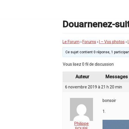
Aller
au
contenu
Douarnenez-sui
Le Forum
›
Forums
›
I – Vos photos
›
Ce sujet contient 0 réponse, 1 participan
Vous lisez 0 fil de discussion
Auteur
Messages
6 novembre 2019 à 21 h 20 min
bonsoir
1.
Philippe
ROURE