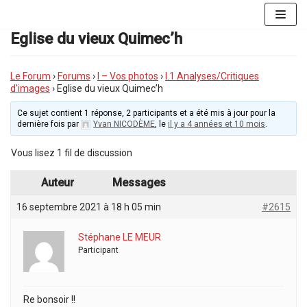
Aller
au
Eglise du vieux Quimec’h
contenu
Le Forum
›
Forums
›
I – Vos photos
›
I.1 Analyses/Critiques
d’images
›
Eglise du vieux Quimec’h
Ce sujet contient 1 réponse, 2 participants et a été mis à jour pour la
dernière fois par
Yvan NICODÈME
, le
il y a 4 années et 10 mois
.
Vous lisez 1 fil de discussion
Auteur
Messages
16 septembre 2021 à 18 h 05 min
#2615
Stéphane LE MEUR
Participant
Re bonsoir !!