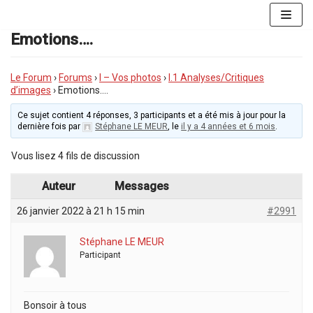
Aller
au
Emotions….
contenu
Le Forum
›
Forums
›
I – Vos photos
›
I.1 Analyses/Critiques
d’images
›
Emotions….
Ce sujet contient 4 réponses, 3 participants et a été mis à jour pour la
dernière fois par
Stéphane LE MEUR
, le
il y a 4 années et 6 mois
.
Vous lisez 4 fils de discussion
Auteur
Messages
26 janvier 2022 à 21 h 15 min
#2991
Stéphane LE MEUR
Participant
Bonsoir à tous