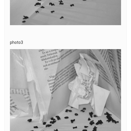
photo3