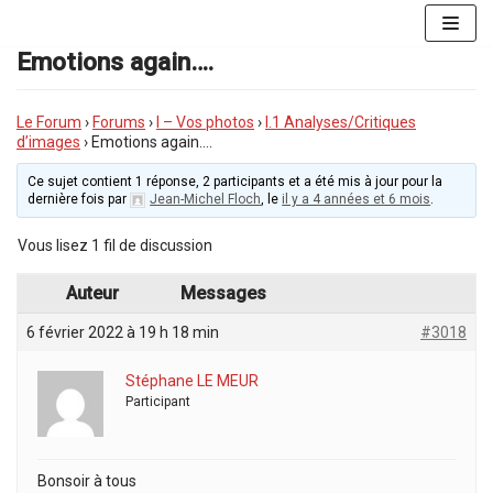
Aller
au
Emotions again….
contenu
Le Forum
›
Forums
›
I – Vos photos
›
I.1 Analyses/Critiques
d’images
›
Emotions again….
Ce sujet contient 1 réponse, 2 participants et a été mis à jour pour la
dernière fois par
Jean-Michel Floch
, le
il y a 4 années et 6 mois
.
Vous lisez 1 fil de discussion
Auteur
Messages
6 février 2022 à 19 h 18 min
#3018
Stéphane LE MEUR
Participant
Bonsoir à tous