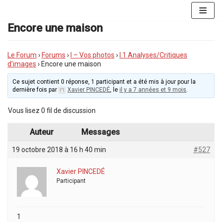
Aller
au
Encore une maison
contenu
Le Forum
›
Forums
›
I – Vos photos
›
I.1 Analyses/Critiques
d’images
›
Encore une maison
Ce sujet contient 0 réponse, 1 participant et a été mis à jour pour la
dernière fois par
Xavier PINCEDÉ
, le
il y a 7 années et 9 mois
.
Vous lisez 0 fil de discussion
Auteur
Messages
19 octobre 2018 à 16 h 40 min
#527
Xavier PINCEDÉ
Participant
1