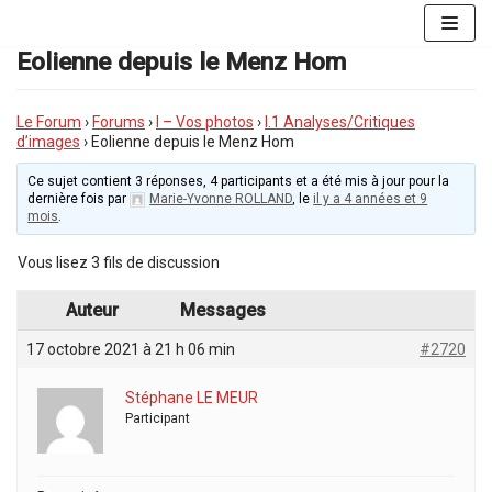
Aller
au
Eolienne depuis le Menz Hom
contenu
Le Forum
›
Forums
›
I – Vos photos
›
I.1 Analyses/Critiques
d’images
›
Eolienne depuis le Menz Hom
Ce sujet contient 3 réponses, 4 participants et a été mis à jour pour la
dernière fois par
Marie-Yvonne ROLLAND
, le
il y a 4 années et 9
mois
.
Vous lisez 3 fils de discussion
Auteur
Messages
17 octobre 2021 à 21 h 06 min
#2720
Stéphane LE MEUR
Participant