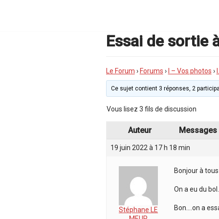
Aller
au
contenu
Essai de sortie 
Le Forum
›
Forums
›
I – Vos photos
›
Ce sujet contient 3 réponses, 2 participa
Vous lisez 3 fils de discussion
Auteur
Messages
19 juin 2022 à 17 h 18 min
Bonjour à tous
On a eu du bol
Bon….on a es
Stéphane LE
MEUR