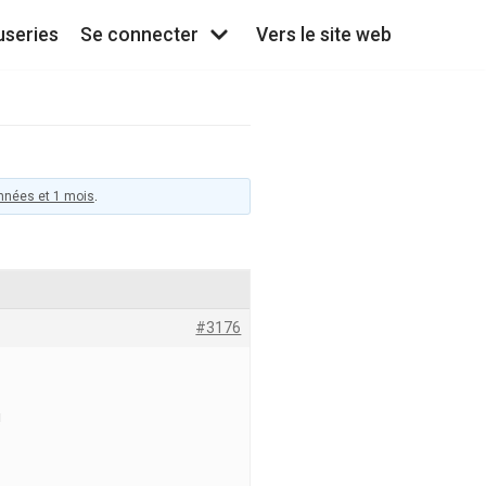
useries
Se connecter
Vers le site web
 années et 1 mois
.
#3176
!