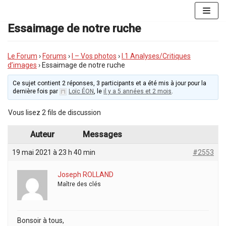
Aller
au
Essaimage de notre ruche
contenu
Le Forum
›
Forums
›
I – Vos photos
›
I.1 Analyses/Critiques
d’images
›
Essaimage de notre ruche
Ce sujet contient 2 réponses, 3 participants et a été mis à jour pour la
dernière fois par
Loïc ÉON
, le
il y a 5 années et 2 mois
.
Vous lisez 2 fils de discussion
Auteur
Messages
19 mai 2021 à 23 h 40 min
#2553
Joseph ROLLAND
Maître des clés
Bonsoir à tous,