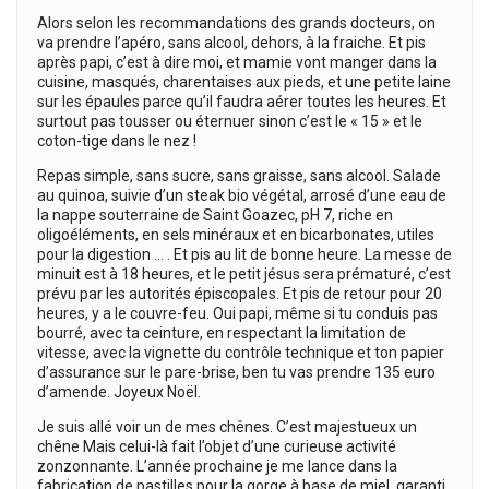
Alors selon les recommandations des grands docteurs, on
va prendre l’apéro, sans alcool, dehors, à la fraiche. Et pis
après papi, c’est à dire moi, et mamie vont manger dans la
cuisine, masqués, charentaises aux pieds, et une petite laine
sur les épaules parce qu’il faudra aérer toutes les heures. Et
surtout pas tousser ou éternuer sinon c’est le « 15 » et le
coton-tige dans le nez !
Repas simple, sans sucre, sans graisse, sans alcool. Salade
au quinoa, suivie d’un steak bio végétal, arrosé d’une eau de
la nappe souterraine de Saint Goazec, pH 7, riche en
oligoéléments, en sels minéraux et en bicarbonates, utiles
pour la digestion … . Et pis au lit de bonne heure. La messe de
minuit est à 18 heures, et le petit jésus sera prématuré, c’est
prévu par les autorités épiscopales. Et pis de retour pour 20
heures, y a le couvre-feu. Oui papi, même si tu conduis pas
bourré, avec ta ceinture, en respectant la limitation de
vitesse, avec la vignette du contrôle technique et ton papier
d’assurance sur le pare-brise, ben tu vas prendre 135 euro
d’amende. Joyeux Noël.
Je suis allé voir un de mes chênes. C’est majestueux un
chêne Mais celui-là fait l’objet d’une curieuse activité
zonzonnante. L’année prochaine je me lance dans la
fabrication de pastilles pour la gorge à base de miel, garanti