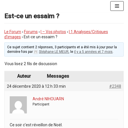
Aller
au
Est-ce un essaim ?
contenu
Le Forum
›
Forums
›
I – Vos photos
›
I.1 Analyses/Critiques
d’images
›
Est-ce un essaim ?
Ce sujet contient 2 réponses, 3 participants et a été mis à jour pour la
dernière fois par
Stéphane LE MEUR
, le
il y a 5 années et 7 mois
.
Vous lisez 2 fils de discussion
Auteur
Messages
24 décembre 2020 à 12 h 33 min
#2348
André NIHOUARN
Participant
Ce soir c’est réveillon de Noël.