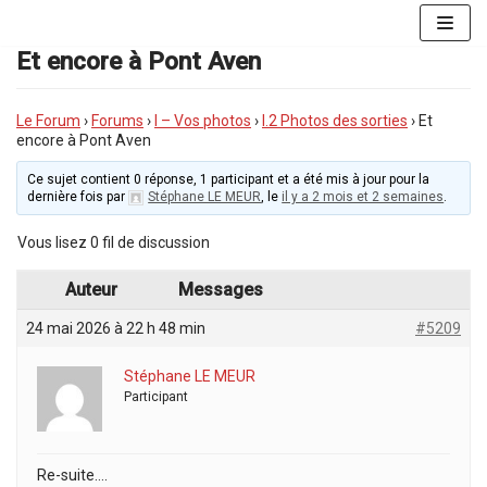
Aller
au
Et encore à Pont Aven
contenu
Le Forum
›
Forums
›
I – Vos photos
›
I.2 Photos des sorties
›
Et
encore à Pont Aven
Ce sujet contient 0 réponse, 1 participant et a été mis à jour pour la
dernière fois par
Stéphane LE MEUR
, le
il y a 2 mois et 2 semaines
.
Vous lisez 0 fil de discussion
Auteur
Messages
24 mai 2026 à 22 h 48 min
#5209
Stéphane LE MEUR
Participant
Re-suite….