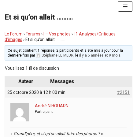
Aller
au
Et si qu’on allait ……….
contenu
Le Forum
›
Forums
›
I – Vos photos
›
I.1 Analyses/Critiques
d’images
›
Et si qu’on allait ……….
Ce sujet contient 1 réponse, 2 participants et a été mis à jour pour la
dernière fois par
Stéphane LE MEUR
, le
il y a 5 années et 9 mois
.
Vous lisez 1 fil de discussion
Auteur
Messages
25 octobre 2020 à 12 h 00 min
#2151
André NIHOUARN
Participant
«
Grand’père, et si qu’on allait faire des photos ?
».