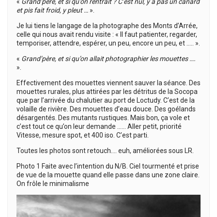
«
Grand’père, et si qu’on rentrait ? C’est nul, y a pas un canard
et pis fait froid, y pleut …
».
Je lui tiens le langage de la photographe des Monts d’Arrée,
celle qui nous avait rendu visite : « Il faut patienter, regarder,
temporiser, attendre, espérer, un peu, encore un peu, et ….. ».
«
Grand’père, et si qu’on allait photographier les mouettes ….
».
Effectivement des mouettes viennent sauver la séance. Des
mouettes rurales, plus attirées par les détritus de la Socopa
que par l’arrivée du chalutier au port de Loctudy. C’est de la
volaille de rivière. Des mouettes d’eau douce. Des goélands
désargentés. Des mutants rustiques. Mais bon, ça vole et
c’est tout ce qu’on leur demande …… Aller petit, priorité
Vitesse, mesure spot, et 400 iso. C’est parti.
Toutes les photos sont retouch…. euh, améliorées sous LR.
Photo 1 Faite avec l’intention du N/B. Ciel tourmenté et prise
de vue de la mouette quand elle passe dans une zone claire.
On frôle le minimalisme