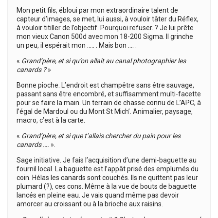
Mon petit fils, ébloui par mon extraordinaire talent de
capteur d’images, se met, lui aussi, à vouloir tâter du Réflex,
à vouloir titiller de l’objectif. Pourquoi refuser. ? Je lui prête
mon vieux Canon 500d avec mon 18-200 Sigma. Il grinche
un peu, il espérait mon ….. . Mais bon …. .
«
Grand’père, et si qu’on allait au canal photographier les
canards ?
»
Bonne pioche. L’endroit est champêtre sans être sauvage,
passant sans être encombré, et suffisamment multi-facette
pour se faire la main. Un terrain de chasse connu de L’APC, à
l’égal de Mardoul ou du Mont St Mich’. Animalier, paysage,
macro, c’est à la carte.
«
Grand’père, et si que t’allais chercher du pain pour les
canards ….
».
Sage initiative. Je fais l’acquisition d’une demi-baguette au
fournil local. La baguette est l’appât prisé des emplumés du
coin. Hélas les canards sont couchés. Ils ne quittent pas leur
plumard (?), ces cons. Même à la vue de bouts de baguette
lancés en pleine eau. Je vais quand même pas devoir
amorcer au croissant ou à la brioche aux raisins.