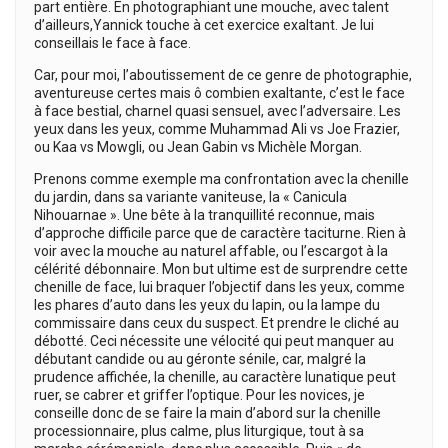
part entière. En photographiant une mouche, avec talent
d’ailleurs,Yannick touche à cet exercice exaltant. Je lui
conseillais le face à face.
Car, pour moi, l’aboutissement de ce genre de photographie,
aventureuse certes mais ô combien exaltante, c’est le face
à face bestial, charnel quasi sensuel, avec l’adversaire. Les
yeux dans les yeux, comme Muhammad Ali vs Joe Frazier,
ou Kaa vs Mowgli, ou Jean Gabin vs Michèle Morgan.
Prenons comme exemple ma confrontation avec la chenille
du jardin, dans sa variante vaniteuse, la « Canicula
Nihouarnae ». Une bête à la tranquillité reconnue, mais
d’approche difficile parce que de caractère taciturne. Rien à
voir avec la mouche au naturel affable, ou l’escargot à la
célérité débonnaire. Mon but ultime est de surprendre cette
chenille de face, lui braquer l’objectif dans les yeux, comme
les phares d’auto dans les yeux du lapin, ou la lampe du
commissaire dans ceux du suspect. Et prendre le cliché au
débotté. Ceci nécessite une vélocité qui peut manquer au
débutant candide ou au géronte sénile, car, malgré la
prudence affichée, la chenille, au caractère lunatique peut
ruer, se cabrer et griffer l’optique. Pour les novices, je
conseille donc de se faire la main d’abord sur la chenille
processionnaire, plus calme, plus liturgique, tout à sa