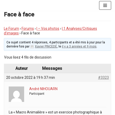
Aller
au
Face à face
contenu
Le Forum
›
Forums
›
I – Vos photos
›
I.1 Analyses/Critiques
d’images
›
Face à face
Ce sujet contient 4 réponses, 4 participants et a été mis à jour pour la
dernière fois par
Xavier PINCEDÉ
, le
il y a 3 années et 9 mois
.
Vous lisez 4 fils de discussion
Auteur
Messages
20 octobre 2022 à 19 h 37 min
#3323
André NIHOUARN
Participant
La « Macro Animalière » est un exercice photographique à