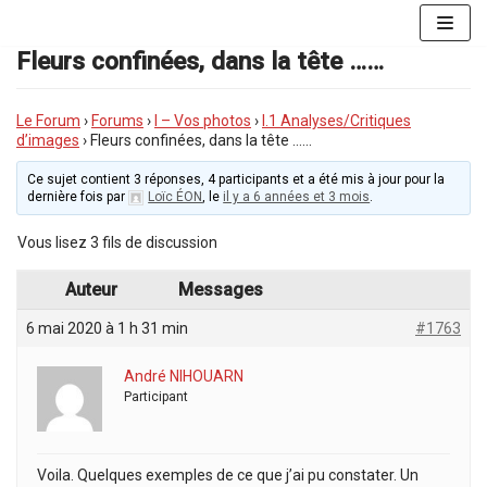
Aller
au
Fleurs confinées, dans la tête ……
contenu
Le Forum
›
Forums
›
I – Vos photos
›
I.1 Analyses/Critiques
d’images
›
Fleurs confinées, dans la tête ……
Ce sujet contient 3 réponses, 4 participants et a été mis à jour pour la
dernière fois par
Loïc ÉON
, le
il y a 6 années et 3 mois
.
Vous lisez 3 fils de discussion
Auteur
Messages
6 mai 2020 à 1 h 31 min
#1763
André NIHOUARN
Participant
Voila. Quelques exemples de ce que j’ai pu constater. Un