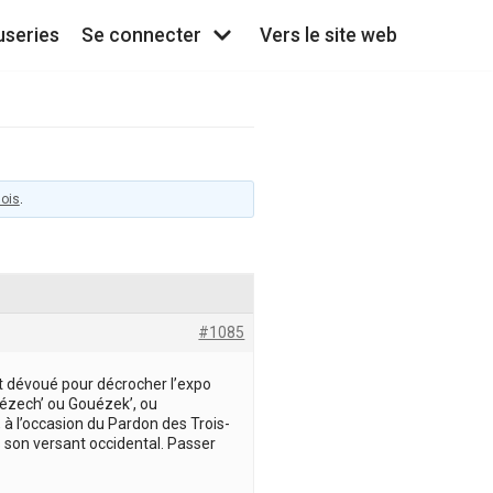
useries
Se connecter
Vers le site web
mois
.
#1085
st dévoué pour décrocher l’expo
uézech’ ou Gouézek’, ou
 à l’occasion du Pardon des Trois-
 son versant occidental. Passer