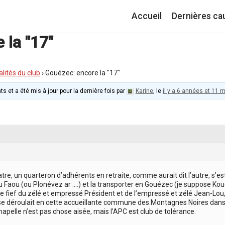
Accueil
Dernières ca
 la "17"
lités du club
›
Gouézec: encore la "17"
ts et a été mis à jour pour la dernière fois par
Karine
, le
il y a 6 années et 11 
atre, un quarteron d’adhérents en retraite, comme aurait dit l’autre, s’e
 Faou (ou Plonévez ar ….) et la transporter en Gouézec (je suppose Ko
le fief du zélé et empressé Président et de l’empressé et zélé Jean-Lou,
se déroulait en cette accueillante commune des Montagnes Noires dans
hapelle n’est pas chose aisée, mais l’APC est club de tolérance.