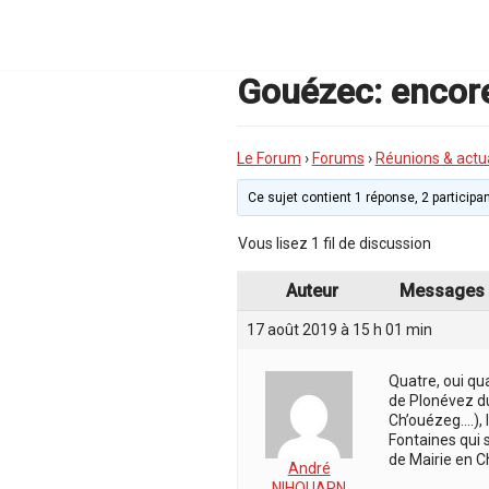
Aller
au
contenu
Gouézec: encore
Le Forum
›
Forums
›
Réunions & actua
Ce sujet contient 1 réponse, 2 participan
Vous lisez 1 fil de discussion
Auteur
Messages
17 août 2019 à 15 h 01 min
Quatre, oui qu
de Plonévez du
Ch’ouézeg….), 
Fontaines qui 
de Mairie en C
André
NIHOUARN