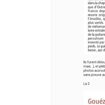
Ils furent éblo
mais…), et pléb
photos accrocha
sans preuve auc
La 2