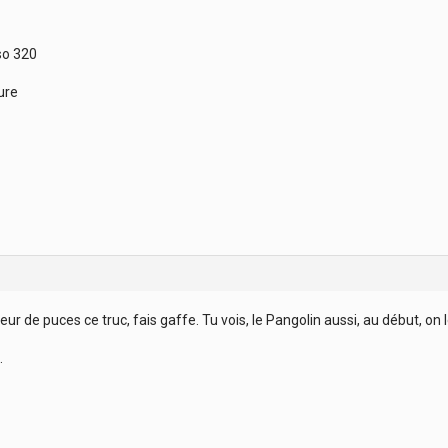
iso 320
ure
teur de puces ce truc, fais gaffe. Tu vois, le Pangolin aussi, au début, on l
.