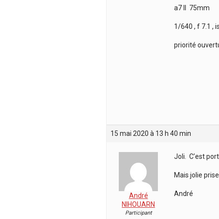
a7 II 75mm
1/640 , f 7.1 , 
priorité ouvert
15 mai 2020 à 13 h 40 min
Joli. C’est por
Mais jolie prise
André
André
NIHOUARN
Participant