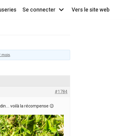
useries
Se connecter
Vers le site web
 2 mois
.
#1784
ardin…. voilà la récompense 😉