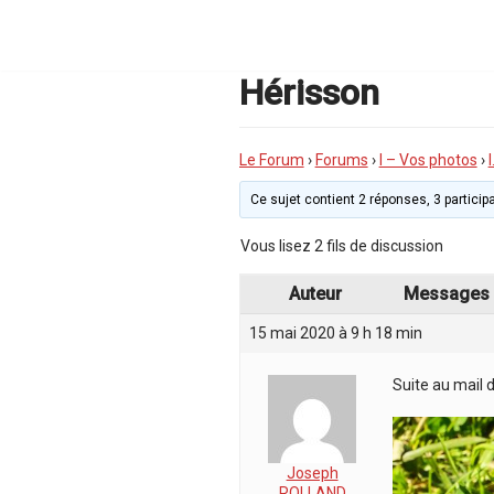
Aller
au
contenu
Hérisson
Le Forum
›
Forums
›
I – Vos photos
›
Ce sujet contient 2 réponses, 3 participa
Vous lisez 2 fils de discussion
Auteur
Messages
15 mai 2020 à 9 h 18 min
Suite au mail d
Joseph
ROLLAND