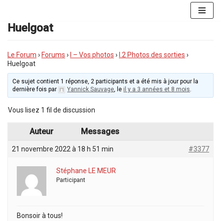
Aller
au
Huelgoat
contenu
Le Forum
›
Forums
›
I – Vos photos
›
I.2 Photos des sorties
›
Huelgoat
Ce sujet contient 1 réponse, 2 participants et a été mis à jour pour la
dernière fois par
Yannick Sauvage
, le
il y a 3 années et 8 mois
.
Vous lisez 1 fil de discussion
Auteur
Messages
21 novembre 2022 à 18 h 51 min
#3377
Stéphane LE MEUR
Participant
Bonsoir à tous!